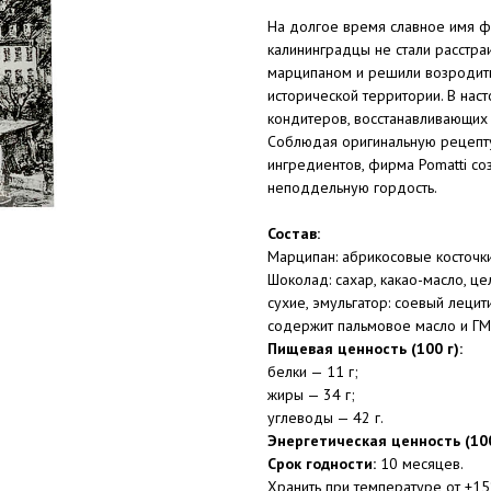
На долгое время славное имя фи
калининградцы не стали расстра
марципаном и решили возродить
исторической территории. В на
кондитеров, восстанавливающих
Соблюдая оригинальную рецептур
ингредиентов, фирма Pomatti со
неподдельную гордость.
Состав:
Марципан: абрикосовые косточки,
Шоколад: сахар, какао-масло, це
сухие, эмульгатор: соевый леци
содержит пальмовое масло и ГМ
Пищевая ценность (100 г):
белки — 11 г;
жиры — 34 г;
углеводы — 42 г.
Энергетическая ценность (100
Срок годности:
10 месяцев.
Хранить при температуре от +15