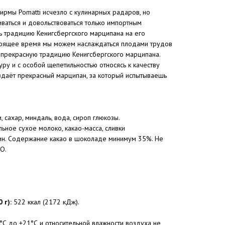
рмы Pomatti исчезло с кулинарных радаров, но
иваться и довольствоваться только импортным
 традицию Кенигсбергского марципана на его
стоящее время мы можем наслаждаться плодами трудов
 прекрасную традицию Кенигсбергского марципана.
у и с особой щепетильностью относясь к качеству
здаёт прекрасный марципан, за который испытываешь
 сахар, миндаль, вода, сироп глюкозы.
льное сухое молоко, какао-масса, сливки
тин. Содержание какао в шоколаде минимум 35%. Не
О.
 г):
522 ккал (2172 кДж).
°С до +21°С и относительной влажности воздуха не