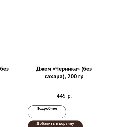
(без
Джем «Черника​»​ (без
сахара), 200 гр
445
р.
Подробнее
Добавить в корзину