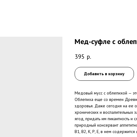
Мед-суфле с облеп
395
р.
Добавить в корзину
Медовый мусс с облепихой — это
Облепиха еще со времен Древне
здоровья. Даже сегодня на ее о
хронических и воспалительных з
ягод, придать им пикантность и 
природный консервант аппетитно
В1, В2, К, Р, Е, в нем содержитс