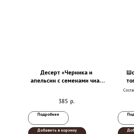
Десерт «Черника и
Шо
апельсин с семенами чиа»​
то
(без сахара), 130 гр
Соста
обжар
385
р.
го
Подробнее
По
Добавить в корзину
Доб