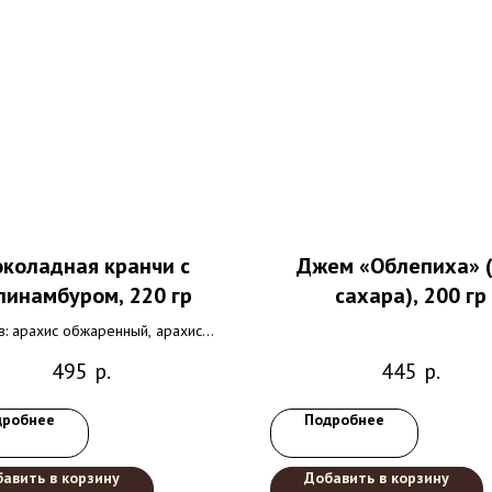
коладная кранчи с
Джем «Облепиха​»​ 
пинамбуром​, 220 гр
сахара), 200 гр
в: арахис обжаренный, арахис
енный дробленный, шоколад
495
р.
445
р.
рький, сироп топинамбура.
дробнее
Подробнее
авить в корзину
Добавить в корзину