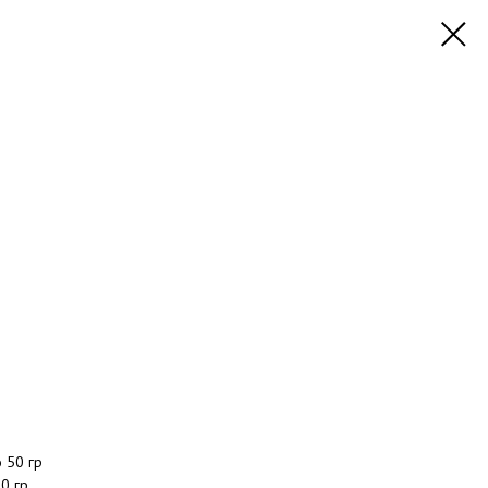
 50 гр
0 гр