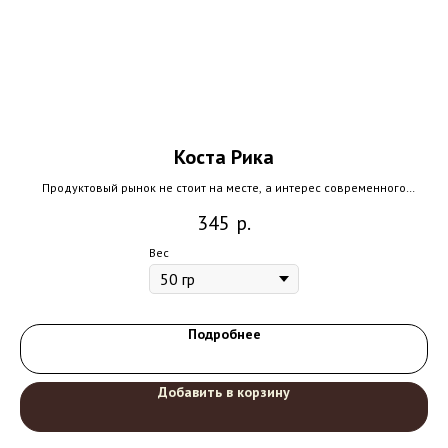
Коста Рика
же
Продуктовый рынок не стоит на месте, а интерес современного
А
шой
покупателя все больше устремляется от массового производства к
дл
345
р.
продукции маленьких...
Вес
Подробнее
Добавить в корзину