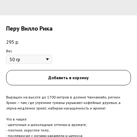
Перу Вилло Рика
295
р.
Вес
Добавить в корзину
Выращен на высоте до 1700 метров в долине Чанчамайо, регион
Хунин — там, где утренние туманы укрывают кофейные деревья, а
зёрна медленно зреют, набирая насыщенность и аромат.
Что в чашке:
- цветочные и шоколадные оттенки в аромате;
- плотное, округлое тело;
- послевкусие с нотами карамели и цитруса;