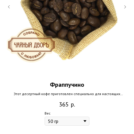
Фраппучино
ый,
Этот десертный кофе приготовлен специально для настоящих
гурманов и любителей знаменитых шоколадных батончиков...
кл
365
р.
Вес