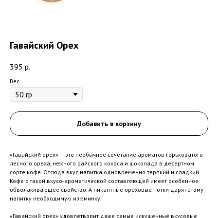
Гавайский Орех
395
р.
Вес
Добавить в корзину
«Гавайский орех» — это необычное сочетание ароматов горьковатого
лесного ореха, нежного райского кокоса и шоколада в десертном
сорте кофе. Отсюда вкус напитка одновременно терпкий и сладкий.
Кофе с такой вкусо-ароматической составляющей имеет особенное
обволакивающее свойство. А пикантные ореховые нотки дарят этому
напитку необходимую изюминку.
«Гавайский орех» удовлетворит даже самые искушенные вкусовые