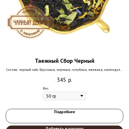
Таежный Сбор Черный
Состав: черный чай, брусника, черника, голубика, ежевика, календула,
василек, брусничный лист. Давно ли вы гуляли по живому
по
345
р.
таинственному лесу...
Вес
Подробнее
Добавить в корзину